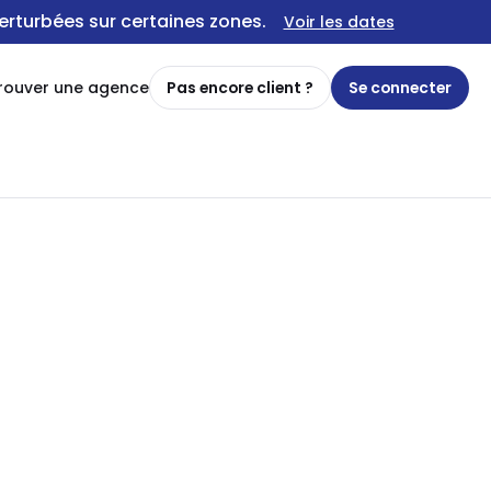
erturbées sur certaines zones.
Voir les dates
rouver une agence
Pas encore client ?
Se connecter