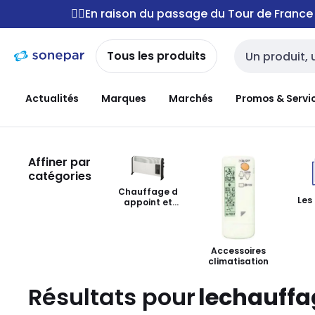
Passer à la
Passer
🚴‍♂️En raison du passage du Tour de Franc
navigation
au
contenu
Tous les produits
Entrée de reche
Actualités
Marques
Marchés
Promos & Servi
Affiner par
catégories
Chauffage d
Les
appoint et
accumulateur
Accessoires
climatisation
Résultats pour
lechauffag