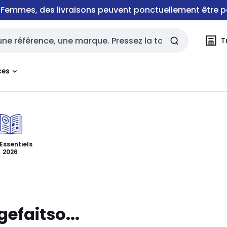
e Femmes, des livraisons peuvent ponctuellement être p
T
rche
ces
 Essentiels
2026
efaitso...