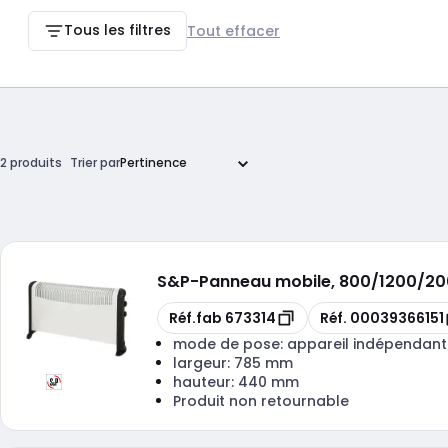
Tous les filtres
Tout effacer
2 produits
Trier par
S&P
-
Panneau mobile, 800/1200/200
Copie
Copie
Réf.fab
673314
Réf.
00039366151
mode de pose:
appareil indépendan
largeur:
785 mm
hauteur:
440 mm
Produit non retournable