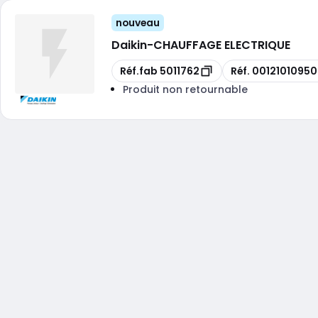
nouveau
Daikin
-
CHAUFFAGE ELECTRIQUE
Copie
Copie
Réf.fab
5011762
Réf.
00121010950
Produit non retournable