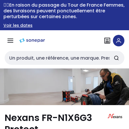
Passer à la
Passer
🚴‍♂️En raison du passage du Tour de France Femmes,
navigation
au
des livraisons peuvent ponctuellement être
perturbées sur certaines zones.
contenu
Voir les dates
Entrée de recherche
Nexans FR-N1X6G3