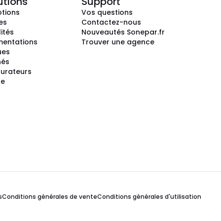
utions
Support
tions
Vos questions
es
Contactez-nous
ités
Nouveautés Sonepar.fr
entations
Trouver une agence
ues
hés
gurateurs
te
s
Conditions générales de vente
Conditions générales d'utilisation