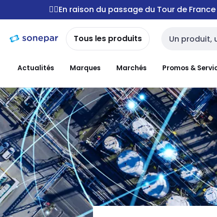
Passer à la
Passer
🚴‍♂️En raison du passage du Tour de Franc
navigation
au
contenu
Tous les produits
Entrée de reche
Actualités
Marques
Marchés
Promos & Servi