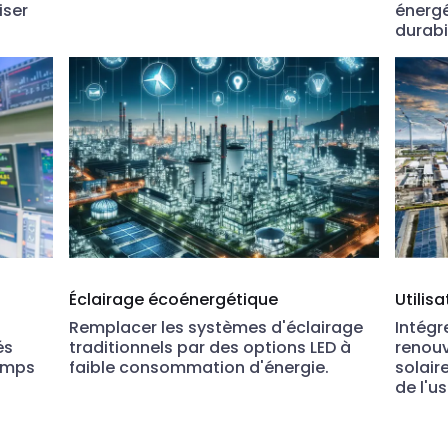
iser
énergé
durabi
Éclairage écoénergétique
Utilis
Remplacer les systèmes d'éclairage
Intégr
és
traditionnels par des options LED à
renouv
temps
faible consommation d'énergie.
solair
de l'us