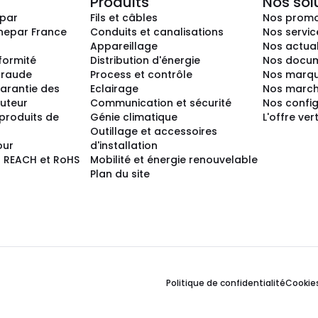
Produits
Nos sol
epar
Fils et câbles
Nos promo
nepar France
Conduits et canalisations
Nos servic
Appareillage
Nos actual
nformité
Distribution d'énergie
Nos docum
 fraude
Process et contrôle
Nos marq
arantie des
Eclairage
Nos marc
buteur
Communication et sécurité
Nos confi
produits de
Génie climatique
L'offre ver
Outillage et accessoires
our
d'installation
 REACH et RoHS
Mobilité et énergie renouvelable
Plan du site
Politique de confidentialité
Cookie