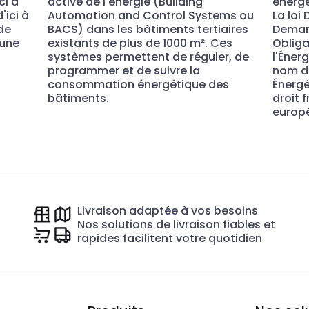
ci à
active de l'énergie (Building
énergé
'ici à
Automation and Control Systems ou
La loi
de
BACS) dans les bâtiments tertiaires
Demand
 une
existants de plus de 1000 m². Ces
Obliga
systèmes permettent de réguler, de
l'Éner
programmer et de suivre la
nom de 
consommation énergétique des
Énergé
bâtiments.
droit 
europ
Livraison adaptée à vos besoins
Nos solutions de livraison fiables et
rapides facilitent votre quotidien