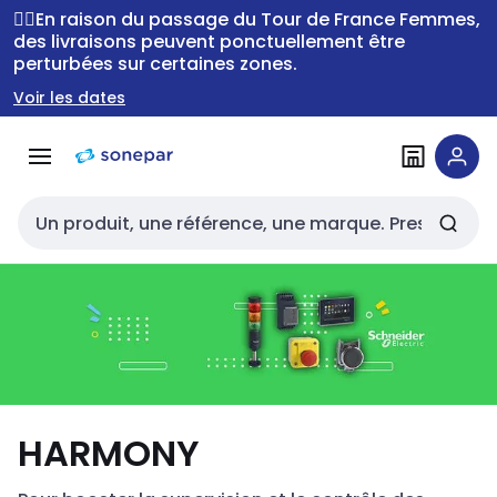
Passer à la
Passer
🚴‍♂️En raison du passage du Tour de France Femmes,
navigation
au
des livraisons peuvent ponctuellement être
perturbées sur certaines zones.
contenu
Voir les dates
Entrée de recherche
HARMONY