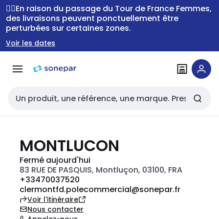
Passer à la
Passer
🚴‍♂️En raison du passage du Tour de France Femmes,
navigation
au
des livraisons peuvent ponctuellement être
perturbées sur certaines zones.
contenu
Voir les dates
Entrée de recherche
MONTLUCON
Fermé aujourd'hui
83 RUE DE PASQUIS, Montluçon, 03100, FRA
+33470037520
clermontfd.polecommercial@sonepar.fr
Voir l'itinéraire
Nous contacter