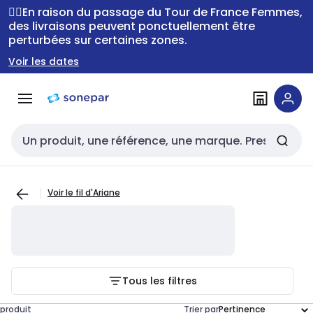
Passer à la
Passer
🚴‍♂️En raison du passage du Tour de France Femmes,
navigation
au
des livraisons peuvent ponctuellement être
perturbées sur certaines zones.
contenu
Voir les dates
Entrée de recherche
Voir le fil d'Ariane
Tous les filtres
produit
Trier par