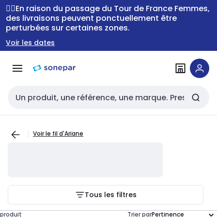
Passer à la
Passer
🚴‍♂️En raison du passage du Tour de France Femmes,
navigation
au
des livraisons peuvent ponctuellement être
perturbées sur certaines zones.
contenu
Voir les dates
Entrée de recherche
Voir le fil d'Ariane
Tous les filtres
produit
Trier par