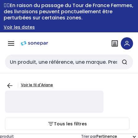
Passer à la
Passer
🚴‍♂️En raison du passage du Tour de France Femmes,
navigation
au
des livraisons peuvent ponctuellement être
perturbées sur certaines zones.
contenu
Voir les dates
Entrée de recherche
Voir le fil d'Ariane
Tous les filtres
produit
Trier par