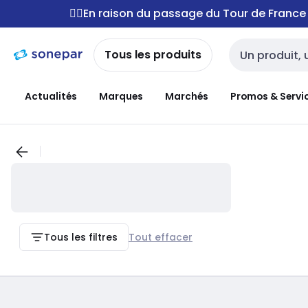
Passer à la
Passer
🚴‍♂️En raison du passage du Tour de Franc
navigation
au
contenu
Tous les produits
Entrée de reche
Actualités
Marques
Marchés
Promos & Servi
Tous les filtres
Tout effacer