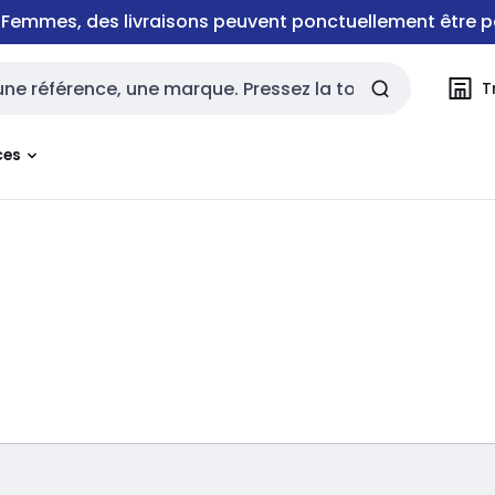
e Femmes, des livraisons peuvent ponctuellement être p
T
rche
ces