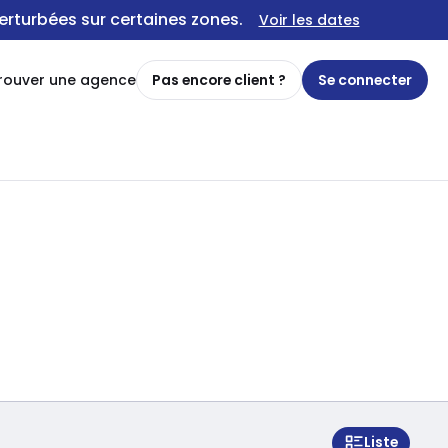
erturbées sur certaines zones.
Voir les dates
rouver une agence
Pas encore client ?
Se connecter
Liste