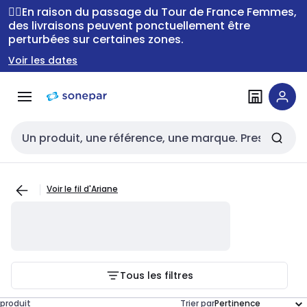
Passer à la
Passer
🚴‍♂️En raison du passage du Tour de France Femmes,
navigation
au
des livraisons peuvent ponctuellement être
perturbées sur certaines zones.
contenu
Voir les dates
Entrée de recherche
Voir le fil d'Ariane
Tous les filtres
produit
Trier par