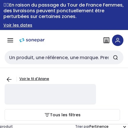
Passer à la
Passer
🚴‍♂️En raison du passage du Tour de France Femmes,
navigation
au
des livraisons peuvent ponctuellement être
perturbées sur certaines zones.
contenu
Voir les dates
Entrée de recherche
Voir le fil d'Ariane
Tous les filtres
produit
Trier par