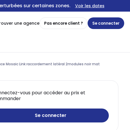
erturbées sur certaines zones.
Voir les dates
rouver une agence
Pas encore client ?
Se connecter
ace Mosaic Link raccordement latéral 2modules noir mat
nectez-vous pour accéder au prix et
mmander
Se connecter