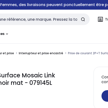
e Femmes, des livraisons peuvent ponctuellement être p
T
rche
ces
r et prise
Interrupteur et prise encastré
Prise de courant 2P+T Surf
Surface Mosaic Link
Con
oir mat - 079145L
co