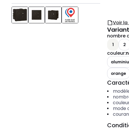
Voir l
Variant
nombre d
1
2
couleur
:
n
alumini
orange
Caracté
modèl
nombre
couleu
mode 
couran
Condit