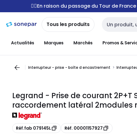
Passer à la
Passer
🚴‍♂️En raison du passage du Tour de Franc
navigation
au
contenu
Tous les produits
Entrée de reche
Actualités
Marques
Marchés
Promos & Servi
Interrupteur - prise - boîte d encastrement
Interrupteu
Legrand - Prise de courant 2P+T 
raccordement latéral 2modules n
Copie
Copie
Réf.fab 079145L
Réf. 00001157927