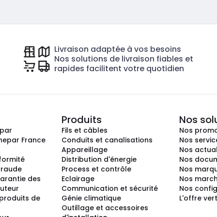
Livraison adaptée à vos besoins
Nos solutions de livraison fiables et
rapides facilitent votre quotidien
Produits
Nos sol
epar
Fils et câbles
Nos promo
nepar France
Conduits et canalisations
Nos servic
Appareillage
Nos actual
nformité
Distribution d'énergie
Nos docum
 fraude
Process et contrôle
Nos marq
arantie des
Eclairage
Nos marc
buteur
Communication et sécurité
Nos confi
produits de
Génie climatique
L'offre ver
Outillage et accessoires