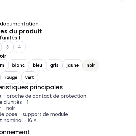
a documentation
es du produit
'unités
:
1
Voir les options disponibles
Voir les options disponibles
3
4
oir
um
blanc
bleu
gris
jaune
noir
rouge
vert
ristiques principales
e
-
broche de contact de protection
 d'unités
-
1
r
-
noir
de pose
-
support de module
t nominal
-
16
A
ionnement