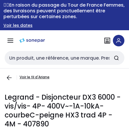
Passer à la
Passer
🚴‍♂️En raison du passage du Tour de France Femmes,
navigation
au
des livraisons peuvent ponctuellement être
perturbées sur certaines zones.
contenu
Voir les dates
Entrée de recherche
Voir le fil d'Ariane
Legrand - Disjoncteur DX3 6000 -
vis/vis- 4P- 400V~-1A-10kA-
courbeC-peigne HX3 trad 4P -
4M - 407890