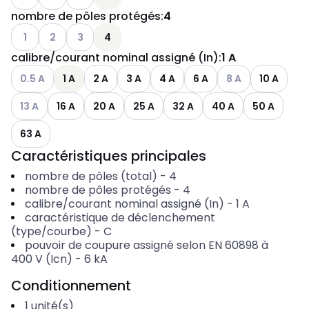
nombre de pôles protégés
:
4
Voir les options disponibles
Voir les options disponibles
Voir les options disponibles
1
2
3
4
calibre/courant nominal assigné (In)
:
1 A
Voir les options disponibles
Voir les options dis
0.5 A
1 A
2 A
3 A
4 A
6 A
8 A
10 A
Voir les options disponibles
13 A
16 A
20 A
25 A
32 A
40 A
50 A
63 A
Caractéristiques principales
nombre de pôles (total)
-
4
nombre de pôles protégés
-
4
calibre/courant nominal assigné (In)
-
1
A
caractéristique de déclenchement
(type/courbe)
-
C
pouvoir de coupure assigné selon EN 60898 à
400 V (Icn)
-
6
kA
Conditionnement
1
unité(s)