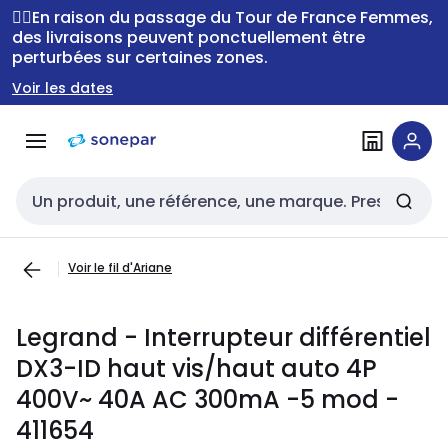
Passer à la
Passer
🚴‍♂️En raison du passage du Tour de France Femmes,
navigation
au
des livraisons peuvent ponctuellement être
perturbées sur certaines zones.
contenu
Voir les dates
Entrée de recherche
Voir le fil d'Ariane
Legrand - Interrupteur différentiel
DX3-ID haut vis/haut auto 4P
400V~ 40A AC 300mA -5 mod -
411654