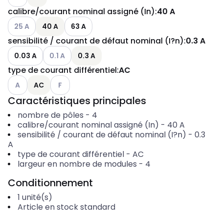
calibre/courant nominal assigné (In)
:
40 A
Voir les options disponibles
25 A
40 A
63 A
sensibilité / courant de défaut nominal (I?n)
:
0.3 A
Voir les options disponibles
0.03 A
0.1 A
0.3 A
type de courant différentiel
:
AC
Voir les options disponibles
Voir les options disponibles
A
AC
F
Caractéristiques principales
nombre de pôles
-
4
calibre/courant nominal assigné (In)
-
40
A
sensibilité / courant de défaut nominal (I?n)
-
0.3
A
type de courant différentiel
-
AC
largeur en nombre de modules
-
4
Conditionnement
1
unité(s)
Article en stock standard