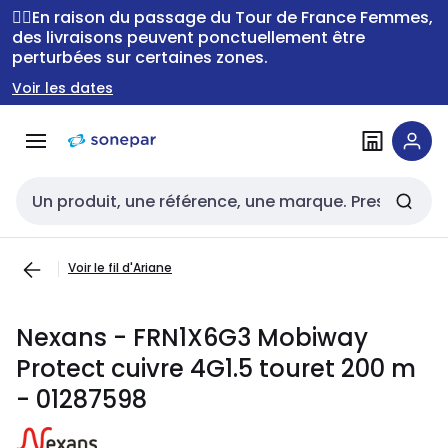
Passer à la
Passer
🚴‍♂️En raison du passage du Tour de France Femmes,
navigation
au
des livraisons peuvent ponctuellement être
perturbées sur certaines zones.
contenu
Voir les dates
Entrée de recherche
Voir le fil d'Ariane
Nexans - FRN1X6G3 Mobiway
Protect cuivre 4G1.5 touret 200 m
- 01287598