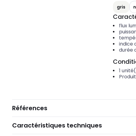
gris
n
Caracté
flux lu
puissa
tempér
indice 
durée 
Condit
1
unité(
Produi
Références
Caractéristiques techniques