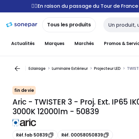
Passer à la
Passer
🚴‍♂️En raison du passage du Tour de Franc
navigation
au
contenu
Tous les produits
Entrée de reche
Actualités
Marques
Marchés
Promos & Servi
Eclairage
Luminaire Extérieur
Projecteur LED
TWISTE
fin de vie
Aric - TWISTER 3 - Proj. Ext. IP65 IK
3000K 12000lm - 50839
Copie
Copie
Réf.fab 50839
Réf. 00058050839