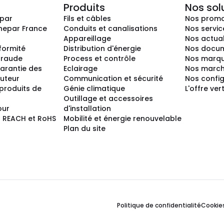
Produits
Nos sol
epar
Fils et câbles
Nos promo
nepar France
Conduits et canalisations
Nos servic
Appareillage
Nos actual
nformité
Distribution d'énergie
Nos docum
 fraude
Process et contrôle
Nos marq
arantie des
Eclairage
Nos marc
buteur
Communication et sécurité
Nos confi
produits de
Génie climatique
L'offre ver
Outillage et accessoires
our
d'installation
 REACH et RoHS
Mobilité et énergie renouvelable
Plan du site
Politique de confidentialité
Cookie