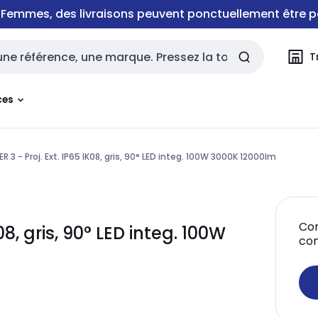
e Femmes, des livraisons peuvent ponctuellement être p
T
rche
ces
R 3 - Proj. Ext. IP65 IK08, gris, 90° LED integ. 100W 3000K 12000lm
Con
08, gris, 90° LED integ. 100W
co