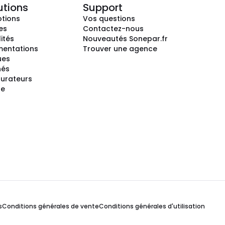
utions
Support
tions
Vos questions
es
Contactez-nous
ités
Nouveautés Sonepar.fr
entations
Trouver une agence
ues
hés
gurateurs
te
s
Conditions générales de vente
Conditions générales d'utilisation