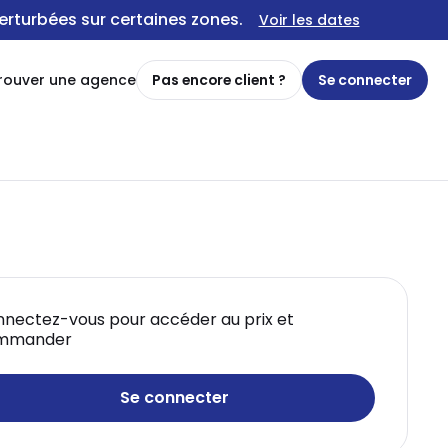
erturbées sur certaines zones.
Voir les dates
rouver une agence
Pas encore client ?
Se connecter
nectez-vous pour accéder au prix et
mmander
Se connecter