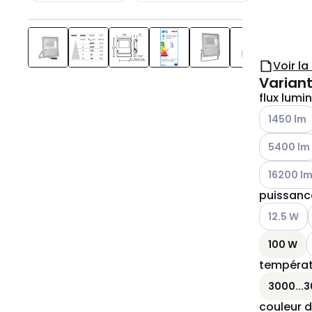
Voir l
Variant
flux lumin
Voir les op
1450 lm
Voir les op
5400 lm
Voir les op
16200 l
puissanc
Voir les op
12.5 W
V
100 W
températ
3000...3
couleur d