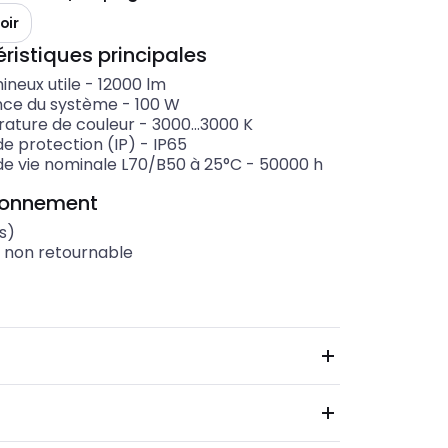
oir
ristiques principales
mineux utile
-
12000
lm
nce du système
-
100
W
ature de couleur
-
3000...3000
K
de protection (IP)
-
IP65
de vie nominale L70/B50 à 25°C
-
50000
h
ionnement
s)
t non retournable