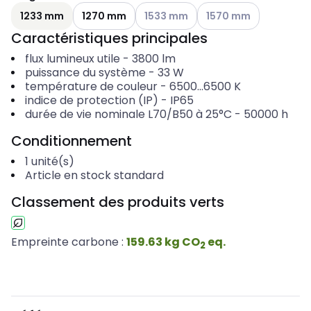
Voir les options disponibles
Voir les options disponi
1233 mm
1270 mm
1533 mm
1570 mm
Caractéristiques principales
flux lumineux utile
-
3800
lm
puissance du système
-
33
W
température de couleur
-
6500...6500
K
indice de protection (IP)
-
IP65
durée de vie nominale L70/B50 à 25°C
-
50000
h
Conditionnement
1
unité(s)
Article en stock standard
Classement des produits verts
Empreinte carbone :
159.63
kg
CO
eq.
2