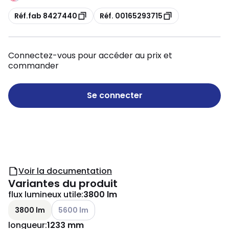
Copie
Copie
Réf.fab 8427440
Réf. 00165293715
Connectez-vous pour accéder au prix et
commander
Se connecter
Voir la documentation
Variantes du produit
flux lumineux utile
:
3800 lm
Voir les options disponibles
3800 lm
5600 lm
longueur
:
1233 mm