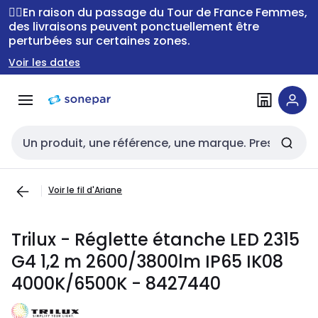
Passer à la
Passer
🚴‍♂️En raison du passage du Tour de France Femmes,
navigation
au
des livraisons peuvent ponctuellement être
perturbées sur certaines zones.
contenu
Voir les dates
Entrée de recherche
Voir le fil d'Ariane
Trilux - Réglette étanche LED 2315
G4 1,2 m 2600/3800lm IP65 IK08
4000K/6500K - 8427440