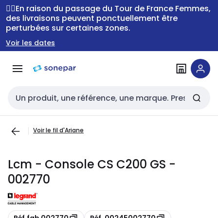
Passer à la
Passer
🚴‍♂️En raison du passage du Tour de France Femmes,
navigation
au
des livraisons peuvent ponctuellement être
perturbées sur certaines zones.
contenu
Voir les dates
Entrée de recherche
Voir le fil d'Ariane
Lcm - Console CS C200 GS -
002770
Copie
Copie
Réf.fab 002770
Réf. 00245002770