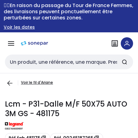
Passer à la
Passer
🚴‍♂️En raison du passage du Tour de France Femmes,
navigation
au
des livraisons peuvent ponctuellement être
perturbées sur certaines zones.
contenu
Voir les dates
Entrée de recherche
Voir le fil d'Ariane
Lcm - P31-Dalle M/F 50X75 AUTO
3M GS - 481175
Copie
Copie
Réf.fab 481175
Réf. 00245187265