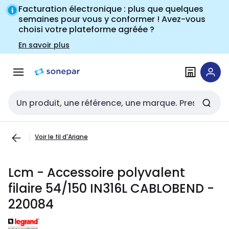
Passer à la
Passer
Facturation électronique : plus que quelques
navigation
au
semaines pour vous y conformer ! Avez-vous
choisi votre plateforme agréée ?
contenu
En savoir plus
Entrée de recherche
Voir le fil d'Ariane
Lcm - Accessoire polyvalent
filaire 54/150 IN316L CABLOBEND -
220084