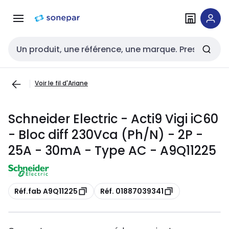
Passer à la
Passer
navigation
au
contenu
Entrée de recherche
Voir le fil d'Ariane
Schneider Electric - Acti9 Vigi iC60
- Bloc diff 230Vca (Ph/N) - 2P -
25A - 30mA - Type AC - A9Q11225
Copie
Copie
Réf.fab A9Q11225
Réf. 01887039341