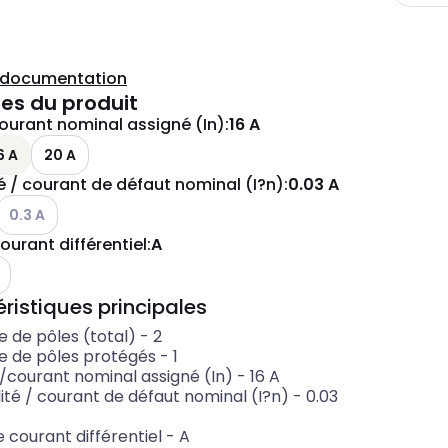
a documentation
es du produit
ourant nominal assigné (In)
:
16 A
6 A
20 A
té / courant de défaut nominal (I?n)
:
0.03 A
Voir les options disponibles
0.3 A
ourant différentiel
:
A
ristiques principales
 de pôles (total)
-
2
 de pôles protégés
-
1
e/courant nominal assigné (In)
-
16
A
lité / courant de défaut nominal (I?n)
-
0.03
 courant différentiel
-
A