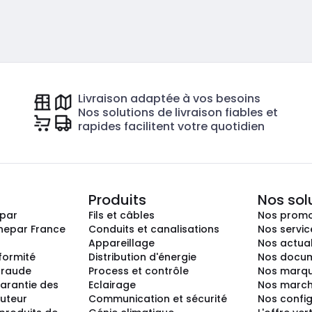
Livraison adaptée à vos besoins
Nos solutions de livraison fiables et
rapides facilitent votre quotidien
Produits
Nos sol
epar
Fils et câbles
Nos promo
nepar France
Conduits et canalisations
Nos servic
Appareillage
Nos actual
nformité
Distribution d'énergie
Nos docum
 fraude
Process et contrôle
Nos marq
arantie des
Eclairage
Nos marc
buteur
Communication et sécurité
Nos confi