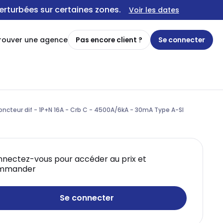
erturbées sur certaines zones.
Voir les dates
rouver une agence
Pas encore client ?
Se connecter
oncteur dif - 1P+N 16A - Crb C - 4500A/6kA - 30mA Type A-SI
nectez-vous pour accéder au prix et
mmander
Se connecter