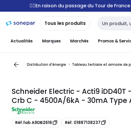
Passer à la
Passer
🚴‍♂️En raison du passage du Tour de Franc
navigation
au
contenu
Tous les produits
Entrée de reche
Actualités
Marques
Marchés
Promos & Servi
Distribution d'énergie
Tableau tertiaire et armoire de 
Schneider Electric - Acti9 iDD40T -
Crb C - 4500A/6kA - 30mA Type 
Copie
Copie
Réf.fab A9DB2616
Réf. 01887138237