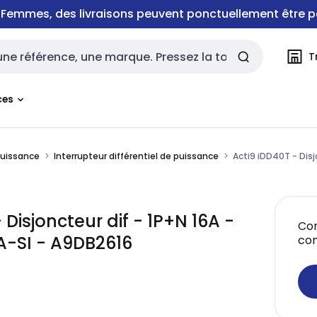
e Femmes, des livraisons peuvent ponctuellement être p
T
rche
ces
puissance
Interrupteur différentiel de puissance
Acti9 iDD40T - Disj
 Disjoncteur dif - 1P+N 16A -
Con
A-SI - A9DB2616
co