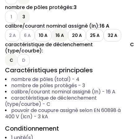
nombre de pôles protégés
:
3
Voir les options disponibles
1
3
calibre/courant nominal assigné (In)
:
16 A
Voir les options disponibles
Voir les options disponibles
2 A
6 A
10 A
16 A
20 A
25 A
32 A
caractéristique de déclenchement
C
(type/courbe)
:
Voir les options disponibles
C
D
Caractéristiques principales
nombre de pôles (total)
-
4
nombre de pôles protégés
-
3
calibre/courant nominal assigné (In)
-
16
A
caractéristique de déclenchement
(type/courbe)
-
C
pouvoir de coupure assigné selon EN 60898 à
400 V (Icn)
-
3
kA
Conditionnement
1
unité(s)