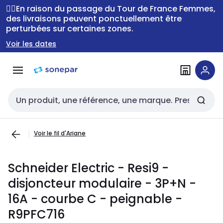
Passer à la
Passer
🚴‍♂️En raison du passage du Tour de France Femmes,
navigation
au
des livraisons peuvent ponctuellement être
perturbées sur certaines zones.
contenu
Voir les dates
Entrée de recherche
Voir le fil d'Ariane
Schneider Electric - Resi9 -
disjoncteur modulaire - 3P+N -
16A - courbe C - peignable -
R9PFC716