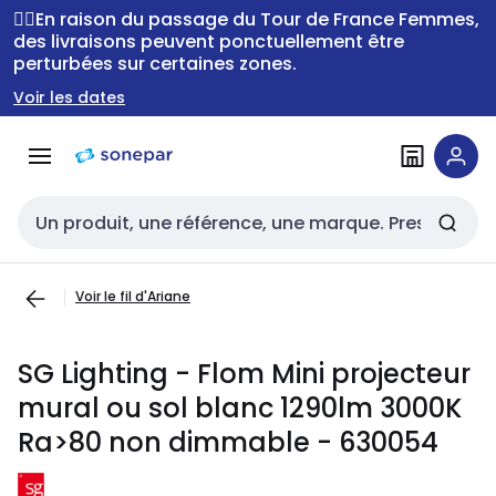
Passer à la
Passer
🚴‍♂️En raison du passage du Tour de France Femmes,
navigation
au
des livraisons peuvent ponctuellement être
perturbées sur certaines zones.
contenu
Voir les dates
Entrée de recherche
Voir le fil d'Ariane
SG Lighting - Flom Mini projecteur
mural ou sol blanc 1290lm 3000K
Ra>80 non dimmable - 630054