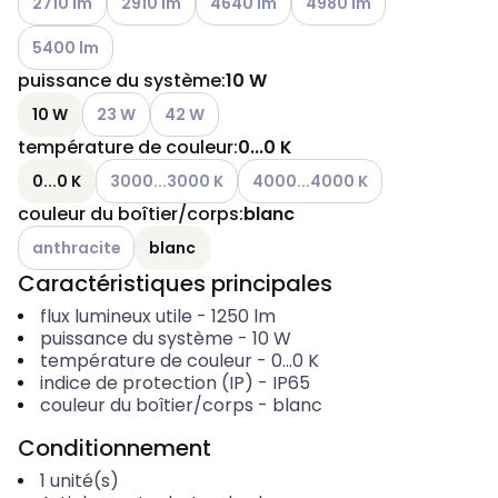
2710 lm
2910 lm
4640 lm
4980 lm
Voir les options disponibles
5400 lm
puissance du système
:
10 W
Voir les options disponibles
Voir les options disponibles
10 W
23 W
42 W
température de couleur
:
0...0 K
Voir les options disponibles
Voir les options disponibles
0...0 K
3000...3000 K
4000...4000 K
couleur du boîtier/corps
:
blanc
Voir les options disponibles
anthracite
blanc
Caractéristiques principales
flux lumineux utile
-
1250
lm
puissance du système
-
10
W
température de couleur
-
0...0
K
indice de protection (IP)
-
IP65
couleur du boîtier/corps
-
blanc
Conditionnement
1
unité(s)