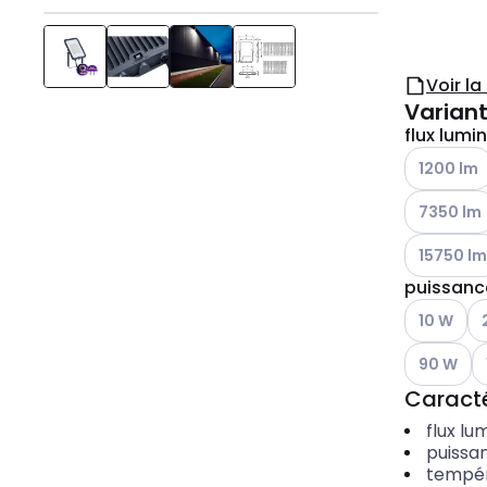
Voir l
Variant
flux lumin
Voir les op
1200 lm
Voir les op
7350 lm
Voir les op
15750 lm
puissanc
Voir les op
Vo
10 W
Voir les op
Vo
90 W
Caracté
flux lu
puissa
tempér