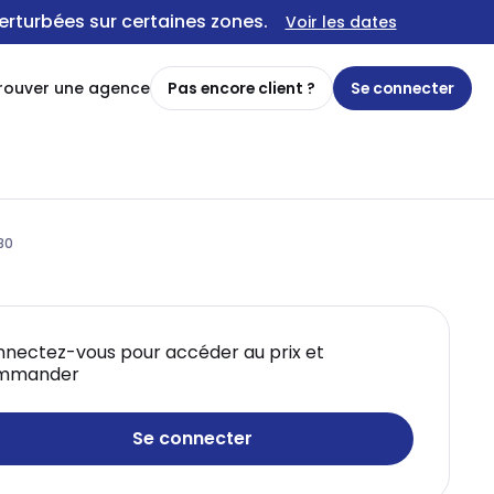
erturbées sur certaines zones.
Voir les dates
rouver une agence
Pas encore client ?
Se connecter
80
nectez-vous pour accéder au prix et
mmander
Se connecter