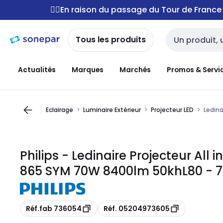
Passer à la
Passer
🚴‍♂️En raison du passage du Tour de Franc
navigation
au
contenu
Tous les produits
Entrée de reche
Actualités
Marques
Marchés
Promos & Servi
Eclairage
Luminaire Extérieur
Projecteur LED
Ledina
Philips - Ledinaire Projecteur All
865 SYM 70W 8400lm 50khL80 - 
Copie
Copie
Réf.fab 736054
Réf. 05204973605