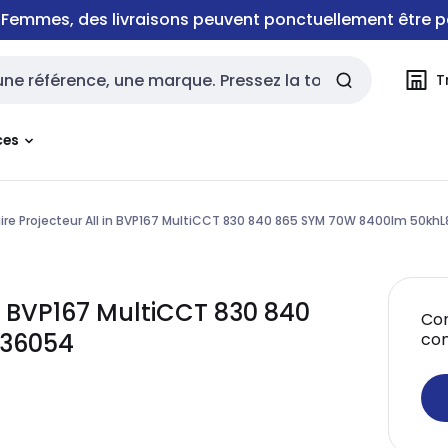
e Femmes, des livraisons peuvent ponctuellement être p
T
rche
ces
ire Projecteur All in BVP167 MultiCCT 830 840 865 SYM 70W 8400lm 50khL
 in BVP167 MultiCCT 830 840
Con
736054
co