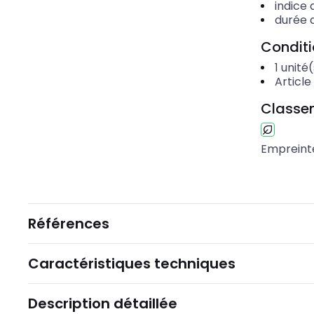
indice 
durée 
Condit
1
unité(
Article
Classem
Empreint
Références
Caractéristiques techniques
Description détaillée