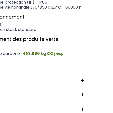
de protection (IP)
-
IP65
de vie nominale L70/B50 à 25°C
-
80000
h
ionnement
s)
 en stock standard
ent des produits verts
e carbone :
453.696
kg
CO
eq.
2