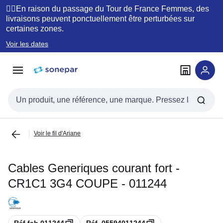
Passer à
Passer
🚴‍♂️En raison du passage du Tour de France Femmes, des
la
au
livraisons peuvent ponctuellement être perturbées sur
certaines zones.
navigation
contenu
Voir les dates
Entrée de recherche
Voir le fil d'Ariane
Cables Generiques courant fort -
CR1C1 3G4 COUPE - 011244
Copie
Copie