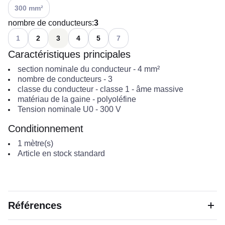
Voir les options disponibles
300 mm²
nombre de conducteurs
:
3
Voir les options disponibles
Voir les options disponibles
1
2
3
4
5
7
Caractéristiques principales
section nominale du conducteur
-
4
mm²
nombre de conducteurs
-
3
classe du conducteur
-
classe 1 - âme massive
matériau de la gaine
-
polyoléfine
Tension nominale U0
-
300
V
Conditionnement
1
mètre(s)
Article en stock standard
Références