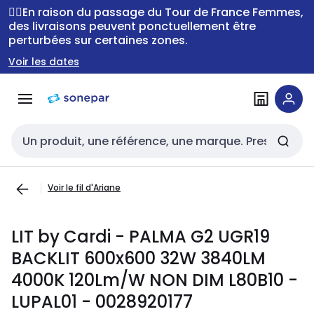
Passer à la
Passer
🚴‍♂️En raison du passage du Tour de France Femmes,
navigation
au
des livraisons peuvent ponctuellement être
perturbées sur certaines zones.
contenu
Voir les dates
Entrée de recherche
Voir le fil d'Ariane
LIT by Cardi - PALMA G2 UGR19
BACKLIT 600x600 32W 3840LM
4000K 120Lm/W NON DIM L80B10 -
LUPAL01 - 0028920177