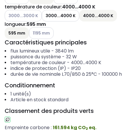
température de couleur
:
4000...4000 K
Voir les options disponibles
3000...3000 K
3000...4000 K
4000...4000 K
longueur
:
595 mm
Voir les options disponibles
595 mm
1195 mm
Caractéristiques principales
flux lumineux utile
-
3840
lm
puissance du système
-
32
W
température de couleur
-
4000...4000
K
indice de protection (IP)
-
IP20
durée de vie nominale L70/B50 à 25°C
-
100000
h
Conditionnement
1
unité(s)
Article en stock standard
Classement des produits verts
Empreinte carbone :
161.594
kg
CO
eq.
2