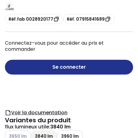
Copie
Copie
Réf.fab 0028920177
Réf. 07915841689
Connectez-vous pour accéder au prix et
commander
Se connecter
Voir la documentation
Variantes du produit
flux lumineux utile
:
3840 lm
Voir les options disponibles
3650 lm
3840 lm
3960 lm