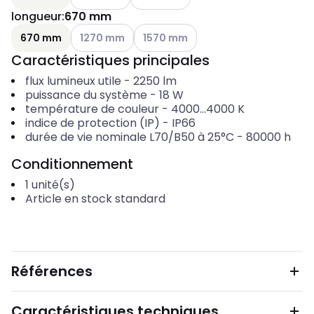
longueur
:
670 mm
Voir les options disponibles
Voir les options disponibles
670 mm
1270 mm
1570 mm
Caractéristiques principales
flux lumineux utile
-
2250
lm
puissance du système
-
18
W
température de couleur
-
4000...4000
K
indice de protection (IP)
-
IP66
durée de vie nominale L70/B50 à 25°C
-
80000
h
Conditionnement
1
unité(s)
Article en stock standard
Références
Caractéristiques techniques