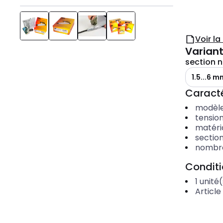
Voir l
Variant
section 
1.5...6 m
Caracté
modèl
tensio
matéria
sectio
nombre
Condit
1
unité(
Article