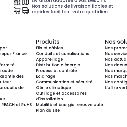
Livraison adaptée à vos besoins
Nos solutions de livraison fiables et
rapides facilitent votre quotidien
Produits
Nos sol
epar
Fils et câbles
Nos promo
nepar France
Conduits et canalisations
Nos servic
Appareillage
Nos actual
nformité
Distribution d'énergie
Nos docum
 fraude
Process et contrôle
Nos marq
arantie des
Eclairage
Nos marc
buteur
Communication et sécurité
Nos confi
produits de
Génie climatique
L'offre ver
Outillage et accessoires
our
d'installation
 REACH et RoHS
Mobilité et énergie renouvelable
Plan du site