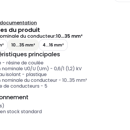
a documentation
es du produit
nominale du conducteur
:
10...35 mm²
m²
10...35 mm²
4...16 mm²
ristiques principales
e
-
résine de coulée
n nominale U0/U (Um)
-
0,6/1 (1,2) kV
u isolant
-
plastique
n nominale du conducteur
-
10...35
mm²
 de conducteurs
-
5
ionnement
s)
 en stock standard