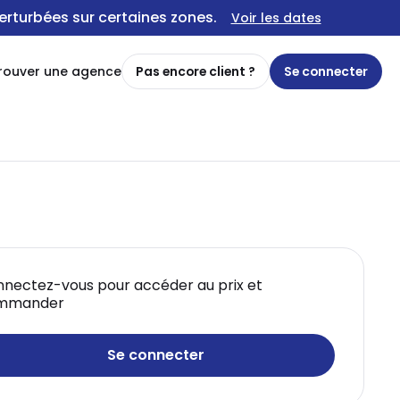
erturbées sur certaines zones.
Voir les dates
rouver une agence
Pas encore client ?
Se connecter
nectez-vous pour accéder au prix et
mmander
Se connecter