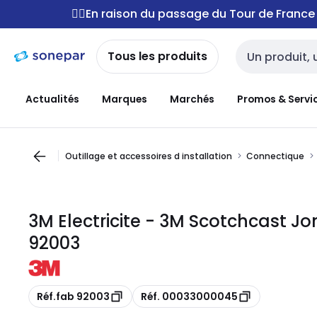
Passer à la
Passer
🚴‍♂️En raison du passage du Tour de Franc
navigation
au
contenu
Tous les produits
Entrée de reche
Actualités
Marques
Marchés
Promos & Servi
Outillage et accessoires d installation
Connectique
3M Electricite - 3M Scotchcast J
92003
Copie
Copie
Réf.fab 92003
Réf. 00033000045