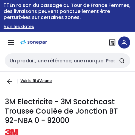
Passer à la
Passer
🚴‍♂️En raison du passage du Tour de France Femmes,
navigation
au
des livraisons peuvent ponctuellement être
perturbées sur certaines zones.
contenu
Voir les dates
Entrée de recherche
Voir le fil d'Ariane
3M Electricite - 3M Scotchcast
Trousse Coulée de Jonction BT
92-NBA 0 - 92000