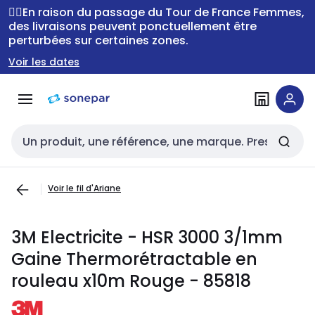
Passer à la
Passer
🚴‍♂️En raison du passage du Tour de France Femmes,
navigation
au
des livraisons peuvent ponctuellement être
perturbées sur certaines zones.
contenu
Voir les dates
Entrée de recherche
Voir le fil d'Ariane
3M Electricite - HSR 3000 3/1mm
Gaine Thermorétractable en
rouleau x10m Rouge - 85818