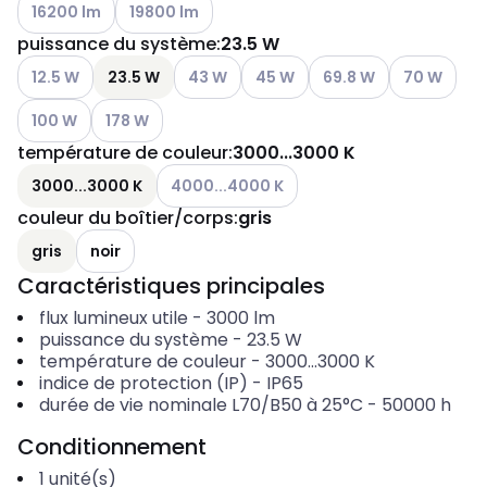
Voir les options disponibles
Voir les options disponibles
16200 lm
19800 lm
puissance du système
:
23.5 W
Voir les options disponibles
Voir les options disponibles
Voir les options disponibles
Voir les options disponi
Voir les opti
12.5 W
23.5 W
43 W
45 W
69.8 W
70 W
Voir les options disponibles
Voir les options disponibles
100 W
178 W
température de couleur
:
3000...3000 K
Voir les options disponibles
3000...3000 K
4000...4000 K
couleur du boîtier/corps
:
gris
gris
noir
Caractéristiques principales
flux lumineux utile
-
3000
lm
puissance du système
-
23.5
W
température de couleur
-
3000...3000
K
indice de protection (IP)
-
IP65
durée de vie nominale L70/B50 à 25°C
-
50000
h
Conditionnement
1
unité(s)