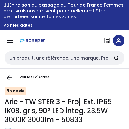
Passer à la
Passer
🚴‍♂️En raison du passage du Tour de France Femmes,
navigation
au
des livraisons peuvent ponctuellement être
perturbées sur certaines zones.
contenu
Voir les dates
Entrée de recherche
Voir le fil d'Ariane
fin de vie
Aric - TWISTER 3 - Proj. Ext. IP65
IK08, gris, 90° LED integ. 23.5W
3000K 3000lm - 50833