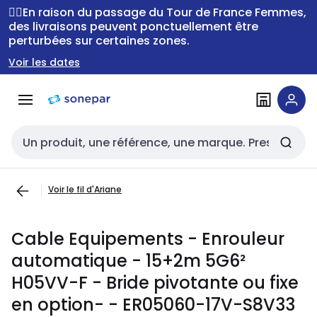
Passer à la
Passer
🚴‍♂️En raison du passage du Tour de France Femmes,
navigation
au
des livraisons peuvent ponctuellement être
perturbées sur certaines zones.
contenu
Voir les dates
Entrée de recherche
Voir le fil d'Ariane
Cable Equipements - Enrouleur
automatique - 15+2m 5G6²
H05VV-F - Bride pivotante ou fixe
en option- - ER05060-17V-S8V33