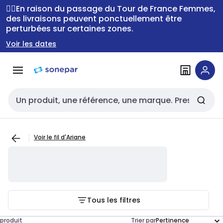
Passer à la
Passer
🚴‍♂️En raison du passage du Tour de France Femmes,
navigation
au
des livraisons peuvent ponctuellement être
perturbées sur certaines zones.
contenu
Voir les dates
Entrée de recherche
Voir le fil d'Ariane
Tous les filtres
produit
Trier par