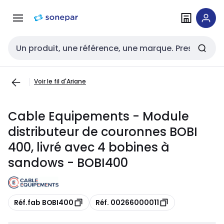
Passer à la
Passer
navigation
au
contenu
Entrée de recherche
Voir le fil d'Ariane
Cable Equipements - Module
distributeur de couronnes BOBI
400, livré avec 4 bobines à
sandows - BOBI400
Copie
Copie
Réf.fab BOBI400
Réf. 00266000011