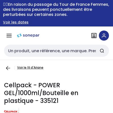
Passer à la
Passer
🚴‍♂️En raison du passage du Tour de France Femmes,
navigation
au
des livraisons peuvent ponctuellement être
perturbées sur certaines zones.
contenu
Voir les dates
Entrée de recherche
Voir le fil d'Ariane
Cellpack - POWER
GEL/1000ml/Bouteille en
plastique - 335121