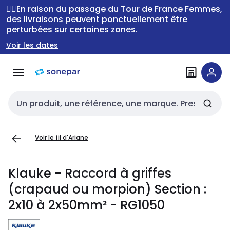
Passer à la
Passer
🚴‍♂️En raison du passage du Tour de France Femmes,
navigation
au
des livraisons peuvent ponctuellement être
perturbées sur certaines zones.
contenu
Voir les dates
Entrée de recherche
Voir le fil d'Ariane
Klauke - Raccord à griffes
(crapaud ou morpion) Section :
2x10 à 2x50mm² - RG1050