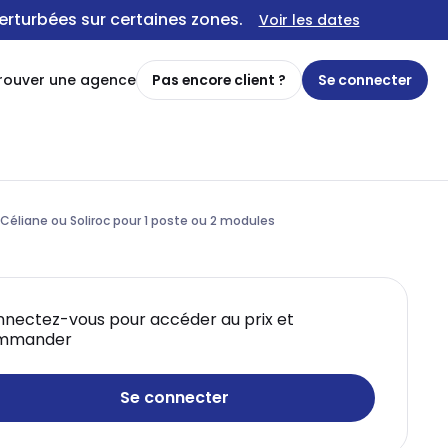
erturbées sur certaines zones.
Voir les dates
rouver une agence
Pas encore client ?
Se connecter
 Céliane ou Soliroc pour 1 poste ou 2 modules
nectez-vous pour accéder au prix et
mmander
Se connecter