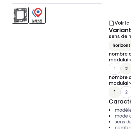
Voir l
Variant
sens de
horizonta
nombre d
modulair
Voir les op
1
2
nombre d
modulair
Voir 
1
2
Caracté
modèl
mode 
sens d
nombre