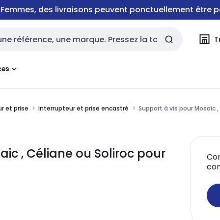
e Femmes, des livraisons peuvent ponctuellement être p
T
rche
ces
r et prise
Interrupteur et prise encastré
Support à vis pour Mosaic ,
ic , Céliane ou Soliroc pour
Con
co