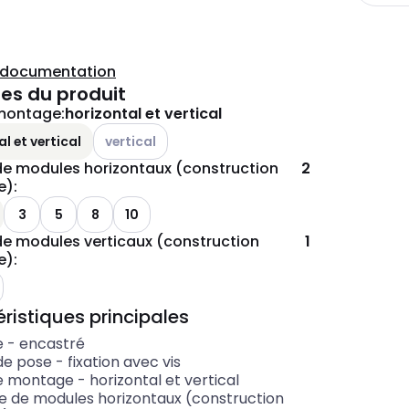
a documentation
es du produit
 montage
:
horizontal et vertical
Voir les options disponibles
l et vertical
vertical
e modules horizontaux (construction
2
e)
:
tions disponibles
3
5
8
10
e modules verticaux (construction
1
e)
:
les options disponibles
ristiques principales
e
-
encastré
de pose
-
fixation avec vis
e montage
-
horizontal et vertical
 de modules horizontaux (construction