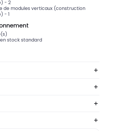
e)
-
2
 de modules verticaux (construction
e)
-
1
ionnement
é(s)
 en stock standard