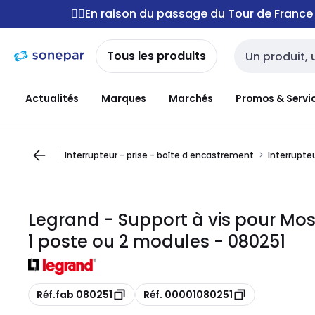
Passer à la
Passer
🚴‍♂️En raison du passage du Tour de Franc
navigation
au
contenu
Tous les produits
Entrée de reche
Actualités
Marques
Marchés
Promos & Servi
Interrupteur - prise - boîte d encastrement
Interrupteu
Legrand - Support à vis pour Mosa
1 poste ou 2 modules - 080251
Copie
Copie
Réf.fab 080251
Réf. 00001080251