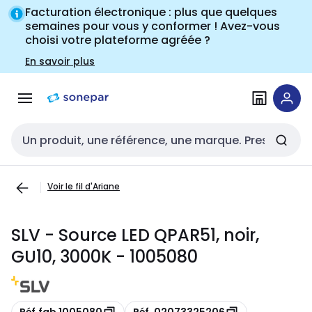
Passer à la
Passer
Facturation électronique : plus que quelques
navigation
au
semaines pour vous y conformer ! Avez-vous
choisi votre plateforme agréée ?
contenu
En savoir plus
Entrée de recherche
Voir le fil d'Ariane
SLV - Source LED QPAR51, noir,
GU10, 3000K - 1005080
Copie
Copie
Réf.fab 1005080
Réf. 02073325206