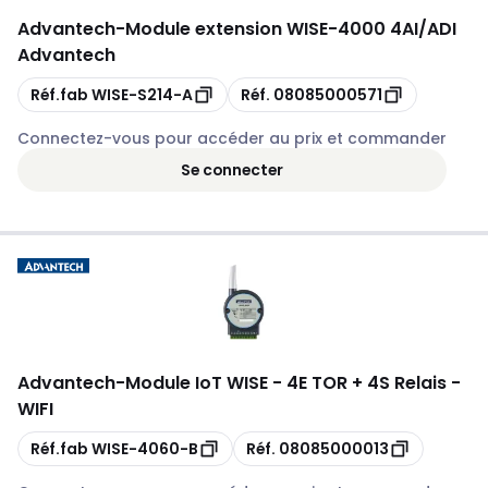
Advantech
-
Module extension WISE-4000 4AI/ADI
Advantech
Copie
Copie
Réf.fab
WISE-S214-A
Réf.
08085000571
Connectez-vous pour accéder au prix et commander
Se connecter
Advantech
-
Module IoT WISE - 4E TOR + 4S Relais -
WIFI
Copie
Copie
Réf.fab
WISE-4060-B
Réf.
08085000013