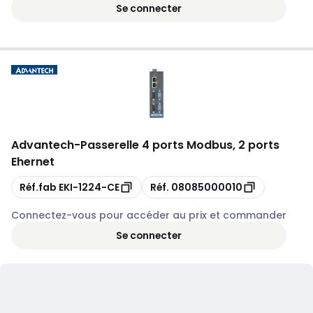
Se connecter
Advantech
-
Passerelle 4 ports Modbus, 2 ports
Ehernet
Copie
Copie
Réf.fab
EKI-1224-CE
Réf.
08085000010
Connectez-vous pour accéder au prix et commander
Se connecter