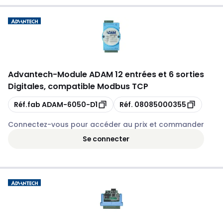
Advantech
-
Module ADAM 12 entrées et 6 sorties
Digitales, compatible Modbus TCP
Copie
Copie
Réf.fab
ADAM-6050-D1
Réf.
08085000355
Connectez-vous pour accéder au prix et commander
Se connecter