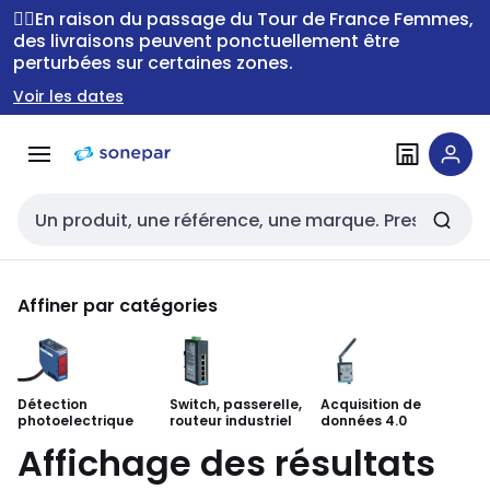
Passer à la
Passer
🚴‍♂️En raison du passage du Tour de France Femmes,
navigation
au
des livraisons peuvent ponctuellement être
perturbées sur certaines zones.
contenu
Voir les dates
Entrée de recherche
Affiner par catégories
Détection
Switch, passerelle,
Acquisition de
Co
photoelectrique
routeur industriel
données 4.0
m
Affichage des résultats