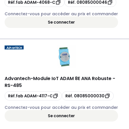
Copie
Copie
Réf.fab
ADAM-4068-C
Réf.
08085000046
Connectez-vous pour accéder au prix et commander
Se connecter
Advantech
-
Module IoT ADAM 8E ANA Robuste -
RS-485
Copie
Copie
Réf.fab
ADAM-4117-C
Réf.
08085000030
Connectez-vous pour accéder au prix et commander
Se connecter