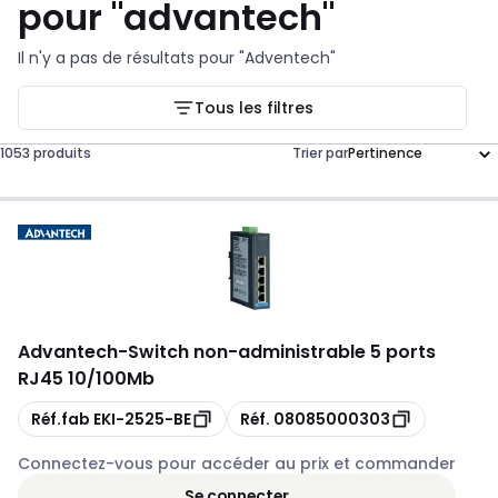
pour
"
advantech
"
Il n'y a pas de résultats pour
"Adventech"
Tous les filtres
1053 produits
Trier par
Advantech
-
Switch non-administrable 5 ports
RJ45 10/100Mb
Copie
Copie
Réf.fab
EKI-2525-BE
Réf.
08085000303
Connectez-vous pour accéder au prix et commander
Se connecter