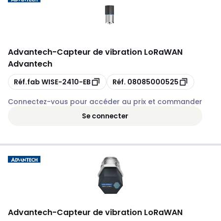
Advantech
-
Capteur de vibration LoRaWAN
Advantech
Copie
Copie
Réf.fab
WISE-2410-EB
Réf.
08085000525
Connectez-vous pour accéder au prix et commander
Se connecter
Advantech
-
Capteur de vibration LoRaWAN