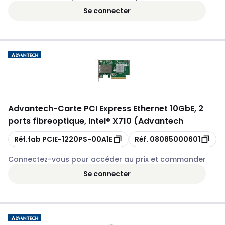
Se connecter
Advantech
-
Carte PCI Express Ethernet 10GbE, 2
ports fibreoptique, Intel® X710 (Advantech
Copie
Copie
Réf.fab
PCIE-1220PS-00A1E
Réf.
08085000601
Connectez-vous pour accéder au prix et commander
Se connecter