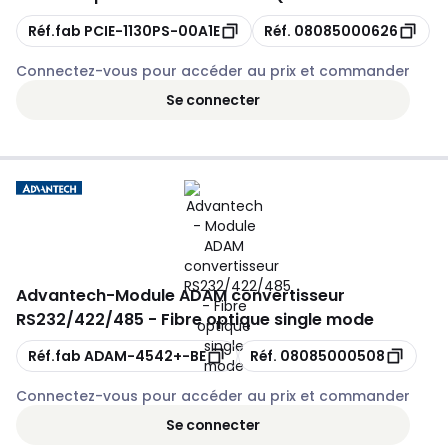
Copie
Copie
Réf.fab
PCIE-1130PS-00A1E
Réf.
08085000626
Connectez-vous pour accéder au prix et commander
Se connecter
Advantech
-
Module ADAM convertisseur
RS232/422/485 - Fibre optique single mode
Copie
Copie
Réf.fab
ADAM-4542+-BE
Réf.
08085000508
Connectez-vous pour accéder au prix et commander
Se connecter