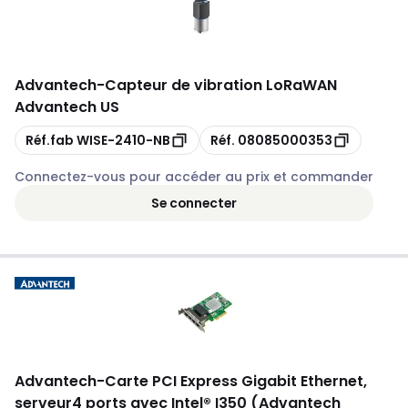
Advantech
-
Capteur de vibration LoRaWAN
Advantech US
Copie
Copie
Réf.fab
WISE-2410-NB
Réf.
08085000353
Connectez-vous pour accéder au prix et commander
Se connecter
Advantech
-
Carte PCI Express Gigabit Ethernet,
serveur4 ports avec Intel® I350 (Advantech