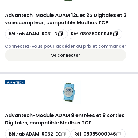
Advantech
-
Module ADAM 12E et 2S Digitales et 2
voiescompteur, compatible Modbus TCP
Copie
Copie
Réf.fab
ADAM-6051-D
Réf.
08085000945
Connectez-vous pour accéder au prix et commander
Se connecter
Advantech
-
Module ADAM 8 entrées et 8 sorties
Digitales, compatible Modbus TCP
Copie
Copie
Réf.fab
ADAM-6052-DE
Réf.
08085000946