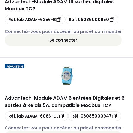
Advantech
-
Module ADAM 16 sorties digitales
Modbus TCP
Copie
Copie
Réf.fab
ADAM-6256-B
Réf.
08085000950
Connectez-vous pour accéder au prix et commander
Se connecter
Advantech
-
Module ADAM 6 entrées Digitales et 6
sorties à Relais 5A, compatible Modbus TCP
Copie
Copie
Réf.fab
ADAM-6066-DE
Réf.
08085000947
Connectez-vous pour accéder au prix et commander