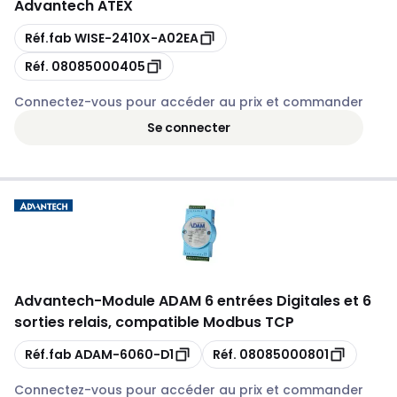
Advantech ATEX
Copie
Réf.fab
WISE-2410X-A02EA
Copie
Réf.
08085000405
Connectez-vous pour accéder au prix et commander
Se connecter
Advantech
-
Module ADAM 6 entrées Digitales et 6
sorties relais, compatible Modbus TCP
Copie
Copie
Réf.fab
ADAM-6060-D1
Réf.
08085000801
Connectez-vous pour accéder au prix et commander