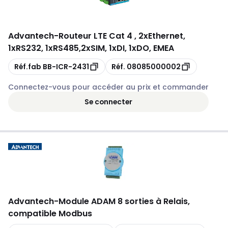
Advantech
-
Routeur LTE Cat 4 , 2xEthernet,
1xRS232, 1xRS485,2xSIM, 1xDI, 1xDO, EMEA
Copie
Copie
Réf.fab
BB-ICR-2431
Réf.
08085000002
Connectez-vous pour accéder au prix et commander
Se connecter
Advantech
-
Module ADAM 8 sorties à Relais,
compatible Modbus