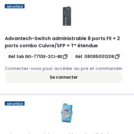
Advantech
-
Switch administrable 8 ports FE + 2
ports combo Cuivre/SFP + T° étendue
Copie
Copie
Réf.fab
EKI-7710E-2CI-BE
Réf.
08085001206
Connectez-vous pour accéder au prix et commander
Se connecter