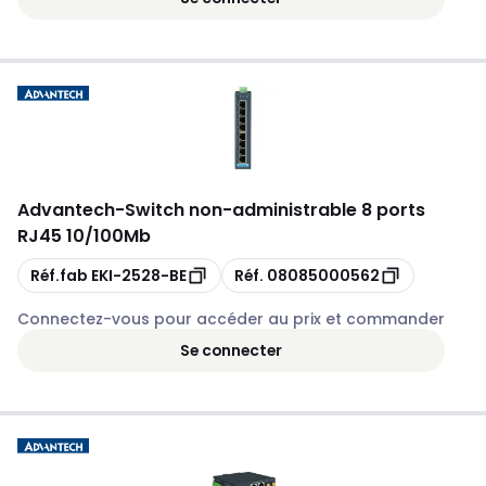
Advantech
-
Switch non-administrable 8 ports
RJ45 10/100Mb
Copie
Copie
Réf.fab
EKI-2528-BE
Réf.
08085000562
Connectez-vous pour accéder au prix et commander
Se connecter