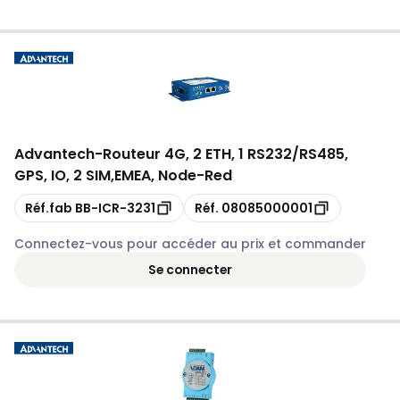
Advantech
-
Routeur 4G, 2 ETH, 1 RS232/RS485,
GPS, IO, 2 SIM,EMEA, Node-Red
Copie
Copie
Réf.fab
BB-ICR-3231
Réf.
08085000001
Connectez-vous pour accéder au prix et commander
Se connecter