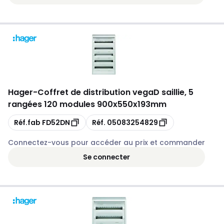
Hager
-
Coffret de distribution vegaD saillie, 5
rangées 120 modules 900x550x193mm
Copie
Copie
Réf.fab
FD52DN
Réf.
05083254829
Connectez-vous pour accéder au prix et commander
Se connecter