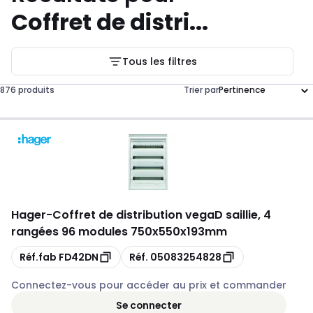
Coffret de distri...
Tous les filtres
876 produits
Trier par
Hager
-
Coffret de distribution vegaD saillie, 4
rangées 96 modules 750x550x193mm
Copie
Copie
Réf.fab
FD42DN
Réf.
05083254828
Connectez-vous pour accéder au prix et commander
Se connecter