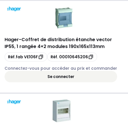
Hager
-
Coffret de distribution étanche vector
IP55, 1 rangée 4+2 modules 190x165x113mm
Copie
Copie
Réf.fab
VE106F
Réf.
00010645206
Connectez-vous pour accéder au prix et commander
Se connecter