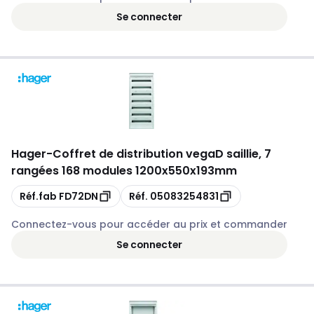
Se connecter
Hager
-
Coffret de distribution vegaD saillie, 7
rangées 168 modules 1200x550x193mm
Copie
Copie
Réf.fab
FD72DN
Réf.
05083254831
Connectez-vous pour accéder au prix et commander
Se connecter