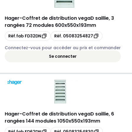
Hager
-
Coffret de distribution vegaD saillie, 3
rangées 72 modules 600x550x193mm
Copie
Copie
Réf.fab
FD32DN
Réf.
05083254827
Connectez-vous pour accéder au prix et commander
Se connecter
Hager
-
Coffret de distribution vegaD saillie, 6
rangées 144 modules 1050x550x193mm
Copie
Copie
Réf.fab
FD62DN
Réf.
05083254830