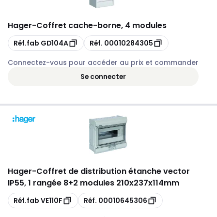
Hager
-
Coffret cache-borne, 4 modules
Copie
Copie
Réf.fab
GD104A
Réf.
00010284305
Connectez-vous pour accéder au prix et commander
Se connecter
Hager
-
Coffret de distribution étanche vector
IP55, 1 rangée 8+2 modules 210x237x114mm
Copie
Copie
Réf.fab
VE110F
Réf.
00010645306