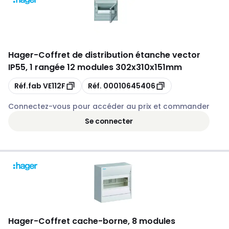
Hager
-
Coffret de distribution étanche vector
IP55, 1 rangée 12 modules 302x310x151mm
Copie
Copie
Réf.fab
VE112F
Réf.
00010645406
Connectez-vous pour accéder au prix et commander
Se connecter
Hager
-
Coffret cache-borne, 8 modules