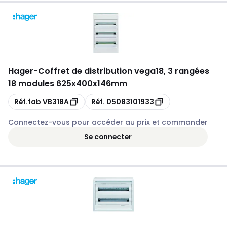
Hager
-
Coffret de distribution vega18, 3 rangées
18 modules 625x400x146mm
Copie
Copie
Réf.fab
VB318A
Réf.
05083101933
Connectez-vous pour accéder au prix et commander
Se connecter