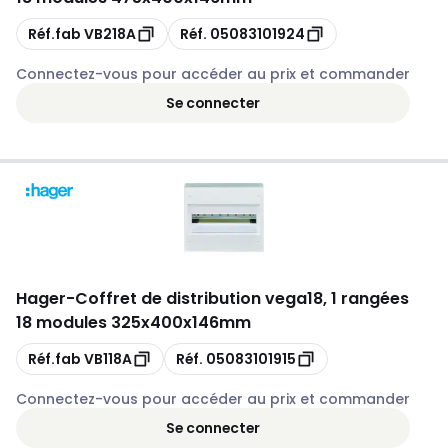
Copie
Copie
Réf.fab
VB218A
Réf.
05083101924
Connectez-vous pour accéder au prix et commander
Se connecter
Hager
-
Coffret de distribution vega18, 1 rangées
18 modules 325x400x146mm
Copie
Copie
Réf.fab
VB118A
Réf.
05083101915
Connectez-vous pour accéder au prix et commander
Se connecter