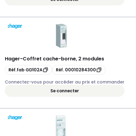
Hager
-
Coffret cache-borne, 2 modules
Copie
Copie
Réf.fab
GD102A
Réf.
00010284300
Connectez-vous pour accéder au prix et commander
Se connecter