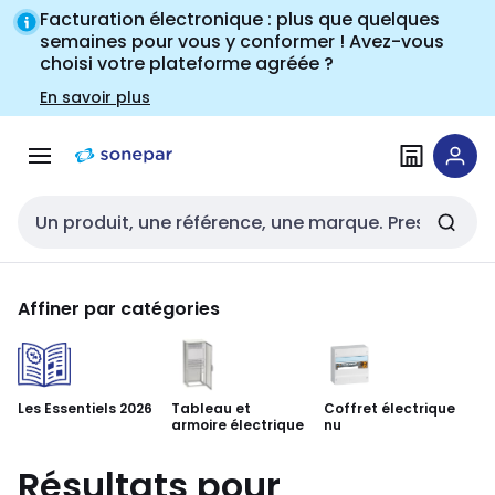
Passer à la
Passer
Facturation électronique : plus que quelques
navigation
au
semaines pour vous y conformer ! Avez-vous
choisi votre plateforme agréée ?
contenu
En savoir plus
Entrée de recherche
Affiner par catégories
Les Essentiels 2026
Tableau et
Coffret électrique
Co
armoire électrique
nu
ré
Résultats pour