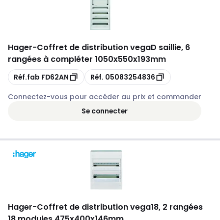
Hager
-
Coffret de distribution vegaD saillie, 6
rangées à compléter 1050x550x193mm
Copie
Copie
Réf.fab
FD62AN
Réf.
05083254836
Connectez-vous pour accéder au prix et commander
Se connecter
Hager
-
Coffret de distribution vega18, 2 rangées
18 modules 475x400x146mm