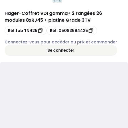
Hager
-
Coffret VDI gamma+ 2 rangées 26
modules 8xRJ45 + platine Grade 3TV
Copie
Copie
Réf.fab
TN425
Réf.
05083594425
Connectez-vous pour accéder au prix et commander
Se connecter