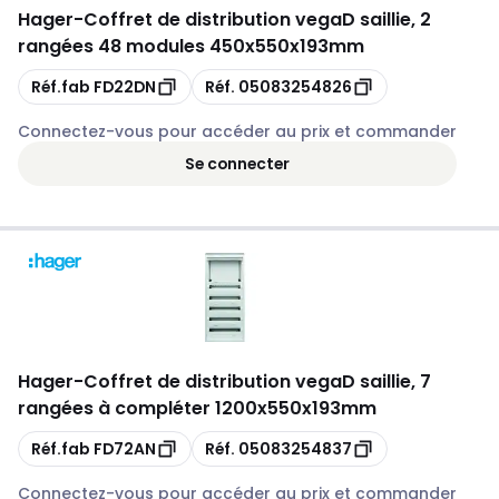
Hager
-
Coffret de distribution vegaD saillie, 2
rangées 48 modules 450x550x193mm
Copie
Copie
Réf.fab
FD22DN
Réf.
05083254826
Connectez-vous pour accéder au prix et commander
Se connecter
Hager
-
Coffret de distribution vegaD saillie, 7
rangées à compléter 1200x550x193mm
Copie
Copie
Réf.fab
FD72AN
Réf.
05083254837
Connectez-vous pour accéder au prix et commander