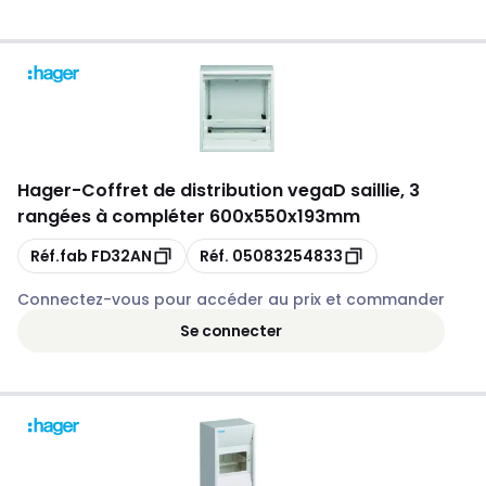
Hager
-
Coffret de distribution vegaD saillie, 3
rangées à compléter 600x550x193mm
Copie
Copie
Réf.fab
FD32AN
Réf.
05083254833
Connectez-vous pour accéder au prix et commander
Se connecter