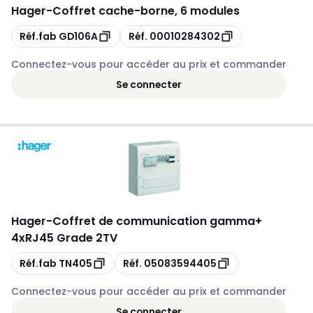
Hager
-
Coffret cache-borne, 6 modules
Copie
Copie
Réf.fab
GD106A
Réf.
00010284302
Connectez-vous pour accéder au prix et commander
Se connecter
Hager
-
Coffret de communication gamma+
4xRJ45 Grade 2TV
Copie
Copie
Réf.fab
TN405
Réf.
05083594405
Connectez-vous pour accéder au prix et commander
Se connecter