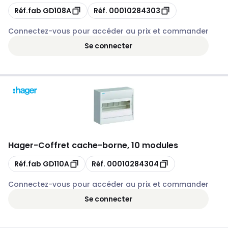
Copie
Copie
Réf.fab
GD108A
Réf.
00010284303
Connectez-vous pour accéder au prix et commander
Se connecter
Hager
-
Coffret cache-borne, 10 modules
Copie
Copie
Réf.fab
GD110A
Réf.
00010284304
Connectez-vous pour accéder au prix et commander
Se connecter