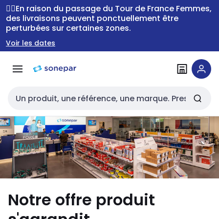
Passer à la
Passer
🚴‍♂️En raison du passage du Tour de France Femmes,
navigation
au
des livraisons peuvent ponctuellement être
perturbées sur certaines zones.
contenu
Voir les dates
Entrée de recherche
Notre offre produit