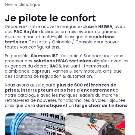
Génie climatique
Je pilote le confort
Découvrez notre nouvelle marque exclusive
HEIWA
, avec
des
PAC Air/Air
déclinées en trois niveaux de gammes
murales mono et multi-split, ainsi que des
solutions
tertiaires
Cassette / Gainable / Console pour couvrir
toutes vos configurations.
En parallèle,
Siemens IBT
s’associe à Sonepar pour vous
proposer des
solutions HVAC tertiaires
alignées avec les
exigences du décret
BACS
, incluant : thermostats
d’ambiance, capteurs, vannes
&
servimoteurs, ainsi que
des solutions de régulation
&
automation.
Nous avons aussi ajouté
plus de 600 références de
prises, interrupteurs et boîtes d'encastrement
à
notre catalogue avec les marques leaders du marché :
retrouverez de nouvelles fonctionnalités à valeur ajoutée
ainsi que de la
domotique
et un
large choix de finitions
.