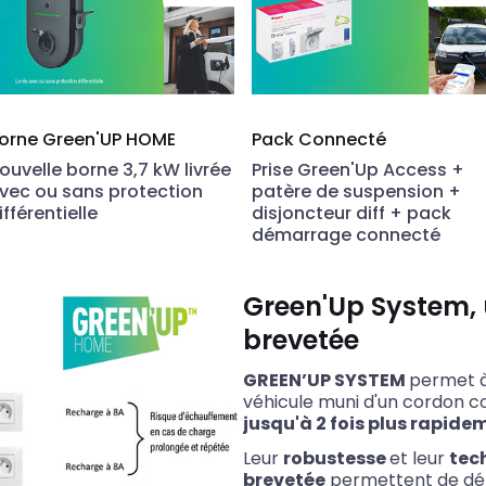
orne Green'UP HOME
Pack Connecté
ouvelle borne 3,7 kW livrée
Prise Green'Up Access +
vec ou sans protection
patère de suspension +
ifférentielle
disjoncteur diff + pack
démarrage connecté
Green'Up System, 
brevetée
GREEN’UP SYSTEM
permet à
véhicule muni d'un cordon 
jusqu'à 2 fois plus rapid
Leur
robustesse
et leur
tec
brevetée
permettent de dé