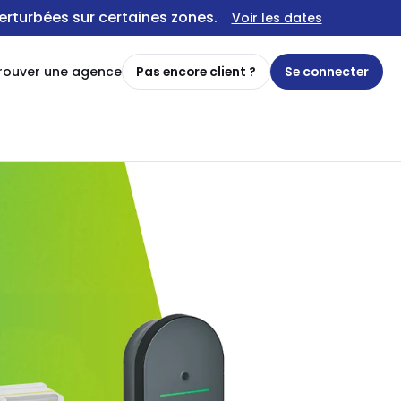
erturbées sur certaines zones.
Voir les dates
rouver une agence
Pas encore client ?
Se connecter