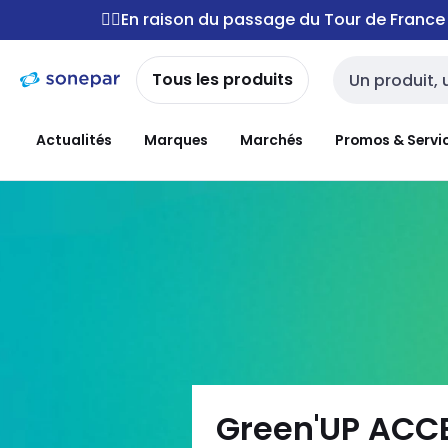
Passer à la
Passer
🚴‍♂️En raison du passage du Tour de Franc
navigation
au
contenu
Tous les produits
Entrée de reche
Actualités
Marques
Marchés
Promos & Servi
Green'UP ACCE