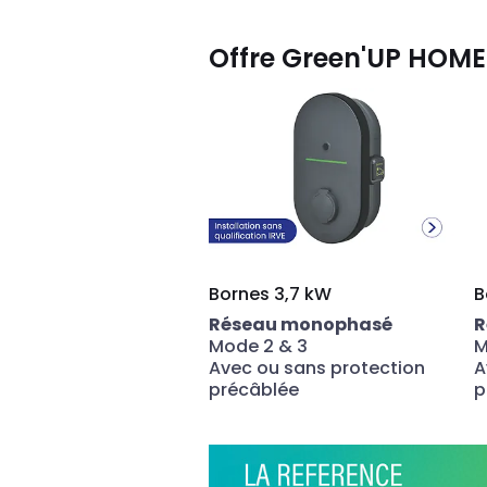
Offre Green'UP HOME
Bornes 3,7 kW
B
Réseau monophasé
R
Mode 2
&
3
M
Avec ou sans protection
A
précâblée
p