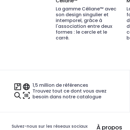
Céliane™
M
La gamme Céliane™ avec
L
son design singulier et
f
intemporel, grâce à
d
l'association entre deux
d
formes : le cercle et le
c
carré.
b
1,5 million de références
Trouvez tout ce dont vous avez
besoin dans notre catalogue
Suivez-nous sur les réseaux sociaux
À propos