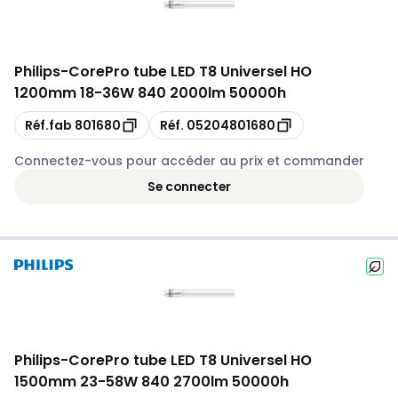
Philips
-
CorePro tube LED T8 Universel HO
1200mm 18-36W 840 2000lm 50000h
Copie
Copie
Réf.fab
801680
Réf.
05204801680
Connectez-vous pour accéder au prix et commander
Se connecter
Philips
-
CorePro tube LED T8 Universel HO
1500mm 23-58W 840 2700lm 50000h