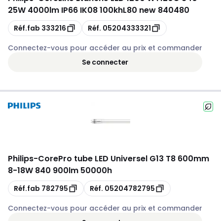
25W 4000lm IP66 IK08 100khL80 new 840480
Copie
Copie
Réf.fab
333216
Réf.
05204333321
Connectez-vous pour accéder au prix et commander
Se connecter
Philips
-
CorePro tube LED Universel G13 T8 600mm
8-18W 840 900lm 50000h
Copie
Copie
Réf.fab
782795
Réf.
05204782795
Connectez-vous pour accéder au prix et commander