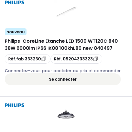
nouveau
Philips
-
CoreLine Etanche LED 1500 WT120C 840
38W 6000lm IP66 IK08 100khL80 new 840497
Copie
Copie
Réf.fab
333230
Réf.
05204333323
Connectez-vous pour accéder au prix et commander
Se connecter