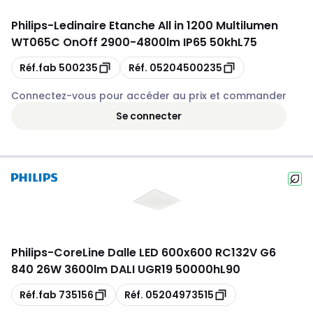
Philips
-
Ledinaire Etanche All in 1200 Multilumen
WT065C OnOff 2900-4800lm IP65 50khL75
Copie
Copie
Réf.fab
500235
Réf.
05204500235
Connectez-vous pour accéder au prix et commander
Se connecter
Philips
-
CoreLine Dalle LED 600x600 RC132V G6
840 26W 3600lm DALI UGR19 50000hL90
Copie
Copie
Réf.fab
735156
Réf.
05204973515