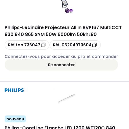
Philips
-
Ledinaire Projecteur All in BVP167 MultiCCT
830 840 865 SYM 50W 6000lm 50khL80
Copie
Copie
Réf.fab
736047
Réf.
05204973604
Connectez-vous pour accéder au prix et commander
Se connecter
nouveau
Philips
-
CoreLine Etanche LED 1200 WT120C 840