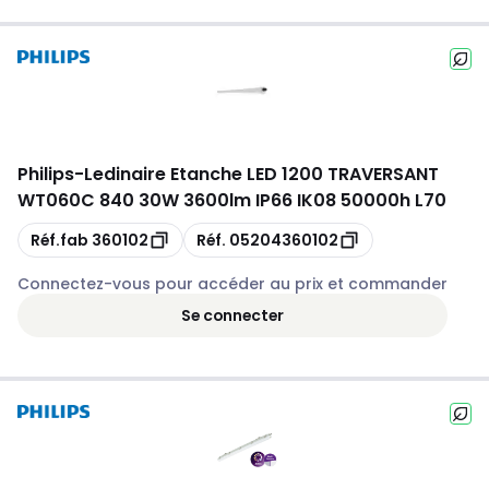
Philips
-
Ledinaire Etanche LED 1200 TRAVERSANT
WT060C 840 30W 3600lm IP66 IK08 50000h L70
Copie
Copie
Réf.fab
360102
Réf.
05204360102
Connectez-vous pour accéder au prix et commander
Se connecter