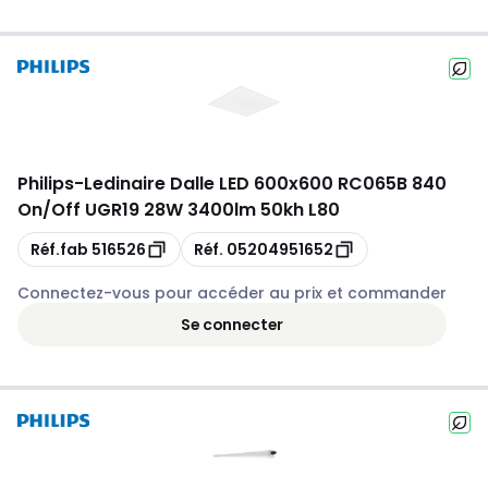
Philips
-
Ledinaire Dalle LED 600x600 RC065B 840
On/Off UGR19 28W 3400lm 50kh L80
Copie
Copie
Réf.fab
516526
Réf.
05204951652
Connectez-vous pour accéder au prix et commander
Se connecter