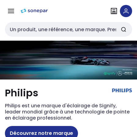
Passer à la
Passer
navigation
au
contenu
Entrée de recherche
Philips
Philips est une marque d'éclairage de Signify,
leader mondial grâce à une technologie de pointe
en éclairage professionnel.
Découvrez notre marque