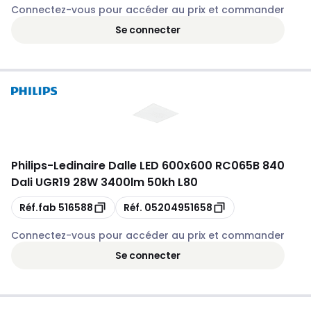
Connectez-vous pour accéder au prix et commander
Se connecter
Philips
-
Ledinaire Dalle LED 600x600 RC065B 840
Dali UGR19 28W 3400lm 50kh L80
Copie
Copie
Réf.fab
516588
Réf.
05204951658
Connectez-vous pour accéder au prix et commander
Se connecter