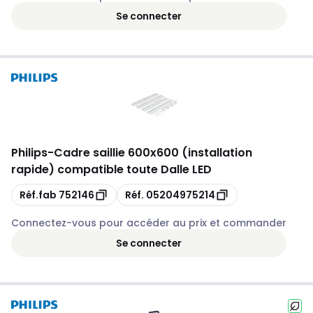
Se connecter
Philips
-
Cadre saillie 600x600 (installation
rapide) compatible toute Dalle LED
Copie
Copie
Réf.fab
752146
Réf.
05204975214
Connectez-vous pour accéder au prix et commander
Se connecter