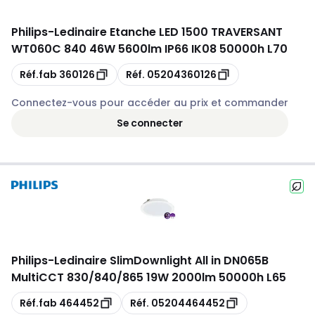
Philips
-
Ledinaire Etanche LED 1500 TRAVERSANT
WT060C 840 46W 5600lm IP66 IK08 50000h L70
Copie
Copie
Réf.fab
360126
Réf.
05204360126
Connectez-vous pour accéder au prix et commander
Se connecter
Philips
-
Ledinaire SlimDownlight All in DN065B
MultiCCT 830/840/865 19W 2000lm 50000h L65
Copie
Copie
Réf.fab
464452
Réf.
05204464452