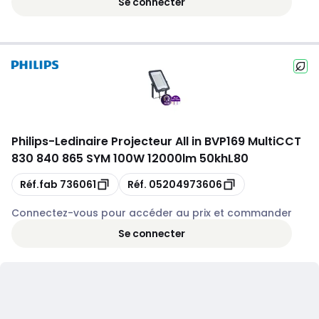
Se connecter
Philips
-
Ledinaire Projecteur All in BVP169 MultiCCT
830 840 865 SYM 100W 12000lm 50khL80
Copie
Copie
Réf.fab
736061
Réf.
05204973606
Connectez-vous pour accéder au prix et commander
Se connecter