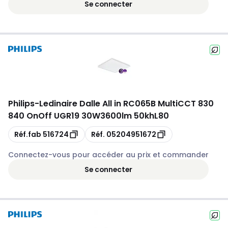
Se connecter
Philips
-
Ledinaire Dalle All in RC065B MultiCCT 830
840 OnOff UGR19 30W3600lm 50khL80
Copie
Copie
Réf.fab
516724
Réf.
05204951672
Connectez-vous pour accéder au prix et commander
Se connecter