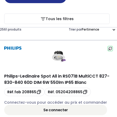
Tous les filtres
2561 produits
Trier par
Philips
-
Ledinaire Spot All in RS071B MultiCCT 827-
830-840 60D DIM 6W 550lm IP65 Blanc
Copie
Copie
Réf.fab
208865
Réf.
05204208865
Connectez-vous pour accéder au prix et commander
Se connecter