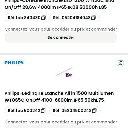
Philips
-
CoreLine Etanche LED 1200 WT120C 840
On/Off 28,6W 4000lm IP65 IK08 50000h L85
Copie
Copie
Réf.fab
840480
Réf.
05204184048
Connectez-vous pour accéder au prix et commander
Se connecter
Philips
-
Ledinaire Etanche All in 1500 Multilumen
WT065C OnOff 4100-6800lm IP65 50khL75
Copie
Copie
Réf.fab
500242
Réf.
05204500242
Connectez-vous pour accéder au prix et commander