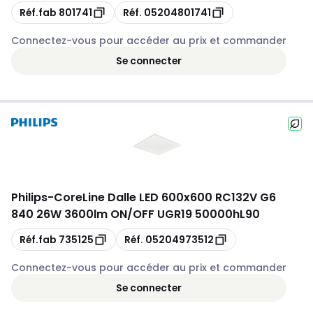
Copie
Copie
Réf.fab
801741
Réf.
05204801741
Connectez-vous pour accéder au prix et commander
Se connecter
Philips
-
CoreLine Dalle LED 600x600 RC132V G6
840 26W 3600lm ON/OFF UGR19 50000hL90
Copie
Copie
Réf.fab
735125
Réf.
05204973512
Connectez-vous pour accéder au prix et commander
Se connecter