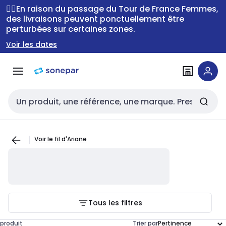
Passer à la
Passer
🚴‍♂️En raison du passage du Tour de France Femmes,
navigation
au
des livraisons peuvent ponctuellement être
perturbées sur certaines zones.
contenu
Voir les dates
Entrée de recherche
Voir le fil d'Ariane
Tous les filtres
produit
Trier par