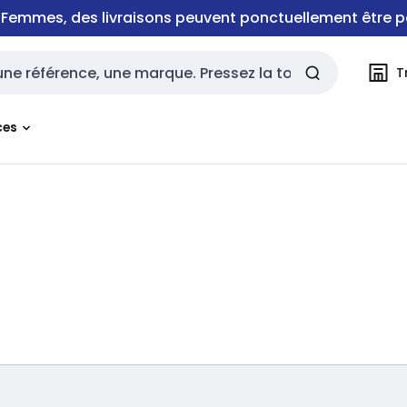
e Femmes, des livraisons peuvent ponctuellement être p
T
rche
ces