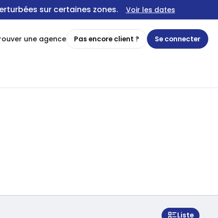
erturbées sur certaines zones.
Voir les dates
rouver une agence
Pas encore client ?
Se connecter
Liste