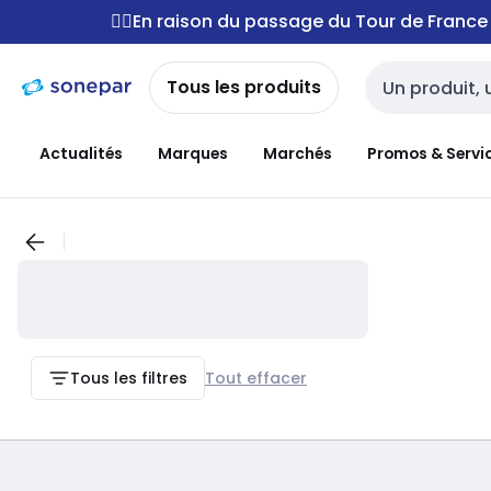
Passer à la
Passer
🚴‍♂️En raison du passage du Tour de Franc
navigation
au
contenu
Tous les produits
Entrée de reche
Actualités
Marques
Marchés
Promos & Servi
Tous les filtres
Tout effacer