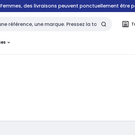
e Femmes, des livraisons peuvent ponctuellement être p
T
rche
ces