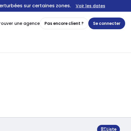
erturbées sur certaines zones.
Voir les dates
rouver une agence
Pas encore client ?
Se connecter
Liste