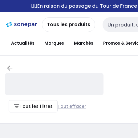
Passer à la
Passer
🚴‍♂️En raison du passage du Tour de Franc
navigation
au
contenu
Tous les produits
Entrée de reche
Actualités
Marques
Marchés
Promos & Servi
Tous les filtres
Tout effacer