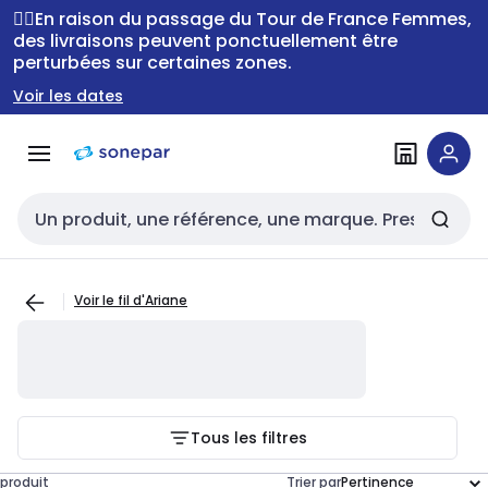
Passer à la
Passer
🚴‍♂️En raison du passage du Tour de France Femmes,
navigation
au
des livraisons peuvent ponctuellement être
perturbées sur certaines zones.
contenu
Voir les dates
Entrée de recherche
Voir le fil d'Ariane
Tous les filtres
produit
Trier par