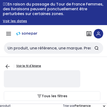
Passer à la
Passer
🚴‍♂️En raison du passage du Tour de France Femmes,
navigation
au
des livraisons peuvent ponctuellement être
perturbées sur certaines zones.
contenu
Voir les dates
Entrée de recherche
Voir le fil d'Ariane
Tous les filtres
produit
Trier par