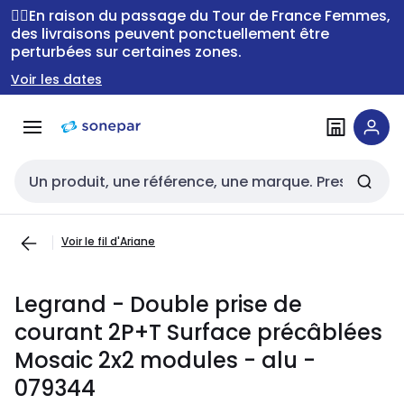
Passer à la
Passer
🚴‍♂️En raison du passage du Tour de France Femmes,
navigation
au
des livraisons peuvent ponctuellement être
perturbées sur certaines zones.
contenu
Voir les dates
Entrée de recherche
Voir le fil d'Ariane
Legrand - Double prise de
courant 2P+T Surface précâblées
Mosaic 2x2 modules - alu -
079344