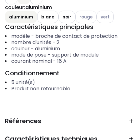
couleur
:
aluminium
Voir les options disponibles
Voir les options dis
aluminium
blanc
noir
rouge
vert
Caractéristiques principales
modèle
-
broche de contact de protection
nombre d'unités
-
2
couleur
-
aluminium
mode de pose
-
support de module
courant nominal
-
16
A
Conditionnement
5
unité(s)
Produit non retournable
Références
Caractéristiques techniques